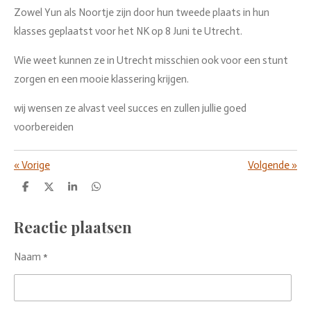
Zowel Yun als Noortje zijn door hun tweede plaats in hun
klasses geplaatst voor het NK op 8 Juni te Utrecht.
Wie weet kunnen ze in Utrecht misschien ook voor een stunt
zorgen en een mooie klassering krijgen.
wij wensen ze alvast veel succes en zullen jullie goed
voorbereiden
«
Vorige
Volgende
»
D
D
S
D
e
e
h
e
l
e
a
l
e
l
r
e
Reactie plaatsen
n
e
n
Naam *