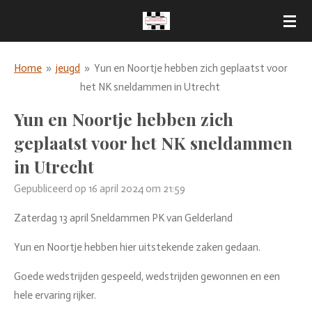
Ga
direct
naar
Home
»
jeugd
»
Yun en Noortje hebben zich geplaatst voor
de
het NK sneldammen in Utrecht
hoofdinhoud
Yun en Noortje hebben zich
geplaatst voor het NK sneldammen
in Utrecht
Gepubliceerd op 16 april 2024 om 21:59
Zaterdag 13 april Sneldammen PK van Gelderland
Yun en Noortje hebben hier uitstekende zaken gedaan.
Goede wedstrijden gespeeld, wedstrijden gewonnen en een
hele ervaring rijker.