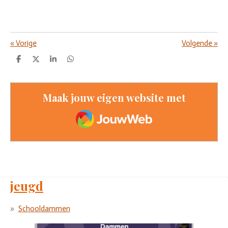
«
Vorige
Volgende
»
D
D
S
D
e
e
h
e
l
e
a
l
e
l
r
e
n
e
n
Maak jouw eigen website met
JouwWeb
jeugd
Schooldammen