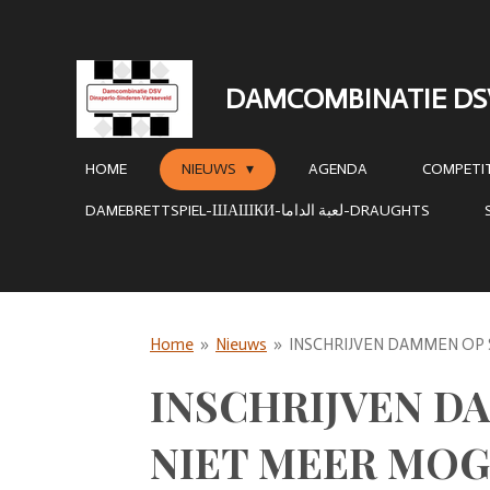
Ga
direct
naar
DAMCOMBINATIE DS
de
hoofdinhoud
HOME
NIEUWS
AGENDA
COMPETIT
DAMEBRETTSPIEL-ШАШКИ-لعبة الداما-DRAUGHTS
Home
»
Nieuws
»
INSCHRIJVEN DAMMEN OP 
INSCHRIJVEN D
NIET MEER MOG