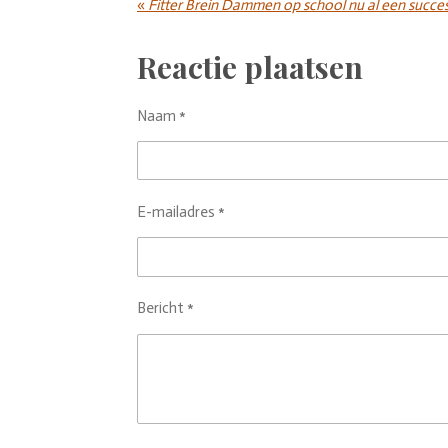
«
Fitter Brein Dammen op school nu al een succe
Reactie plaatsen
Naam *
E-mailadres *
Bericht *