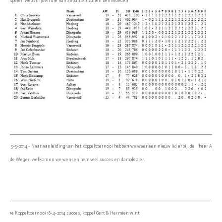
spelen wedstrijden die hun SB punten zullen beinvloeden
5-5-2014 - Naar aanleiding van het koppeltoernooi hebben we weer een nieuw lid erbij: de heer A
de Weger, welkom en we wensen hem veel succes en damplezier
1e Koppeltoernooi 18-4-2014 succes, koppel Gert & Hermien wint