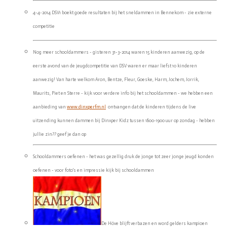
4-4-2014 DSV1 boekt goede resultaten bij het sneldammen in Bennekom - zie externe
competitie
Nog meer schooldammers - gisteren 31-3-2014 waren 15 kinderen aanwezig, op de
eerste avond van de jeugdcompetitie van DSV waren er maar liefst 10 kinderen
aanwezig! Van harte welkom Aron, Bentze, Fleur, Goeske, Harm, Jochem, Jorrik,
Maurits, Piet en Sterre - kijk voor verdere info bij het schooldammen - we hebben een
aanbieding van
www.dinxperfm.nl
ontvangen dat de kinderen tijdens de live
uitzending kunnen dammen bij Dinxper Kidz tussen 1800-1900 uur op zondag - hebben
jullie zin?? geef je dan op
Schooldammers oefenen - het was gezellig druk de jonge tot zeer jonge jeugd konden
oefenen - voor foto's en impressie kijk bij schooldammen
De Höve blijft verbazen en word gelders kampioen