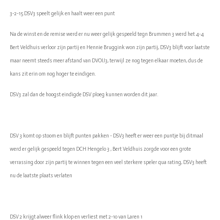
3-2-15 DSV3 speelt gelijk en haalt weer een punt
Na de winst en de remise werd er nu weer gelijk gespeeld tegn Brummen 3 werd het 4-4
Bert Veldhuis verloor zijn partij en Hennie Bruggink won zijn partij, DSV3 blijft voor laatste
maar neemt steeds meer afstand van DVOIJ3, terwijl ze nog tegen elkaar moeten, dus de
kans zit erin om nog hoger te eindigen.
DSV3 zal dan de hoogst eindigde DSV ploeg kunnen worden dit jaar.
DSV 3 komt op stoom en blijft punten pakken - DSV3 heeft er weer een puntje bij ditmaal
werd er gelijk gespeeld tegen DCH Hengelo 3 , Bert Veldhuis zorgde voor een grote
verrassing door zijn partij te winnen tegen een veel sterkere speler qua rating, DSV3 heeft
nu de laatste plaats verlaten
DSV 2 krijgt alweer flink klop en verliest met 2-10 van Laren 1