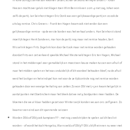
in volle oorlogssterkte aan kwamen zetten, echter de avond verliep el anders - Johan
Heezen mocht over geluk niet klagen toen Wim Bennink een 2 om 4 niet zag, Johan won
zelfs de partij. Jan Seinhorst tegen Eric Oonk was een gelijkwaardige partij en zo ook de
uitslag remise. Chris Grevers - Frank ten Hagen kwam ook niet verder dan een
gelijkwaardige remise - op de eerste borden was het verhaal anders. Han Seinhorst stond
moeilijk tegen Henk Sonderen, mar kon de partij nog maar net remise houden, Gert
Wisselink tegen Frits Zegelink kon door Gert ook maar net remise worden gehouden
doordat Frits een zet verkeerd speelde.Michael Westerveld tegen Eric ten Hagen, Michael
stond in het middenspel zeer gemakkelijk en moest een keuze maken tussen een afruil of
naar het midden spelen en het was onduidelijk of dit voordeel behouden bleef, na de afruil
werd het lastiger en het eindspel kon net voor de 2e tijdcontrole nog net remise worden
gehouden door een eewige herhaling van zetten.Zo won DSV met 7-5 en kwam het gelijk in
aantal punten met Doetinchem maar het bleek dat we net 4 bordpunten meer hadden. De
bloemen die we al klaar hadden gezet voor Winterswijk konden we aan ons zelf geven. Zo
kwam er een eind aan dit spannende seizoen
Worden DSV2 of DSV3 ook kampioen??? - met nog 2 wedstrijden te spelen zal dit beslist
worden - of wordt het toch Hengelo2, Warnsveld2 of DSV3?? DSV 2 blijft winnen nu weer met