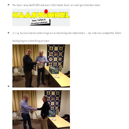
Per 6jan-2014 heeft DSV ook een informatie bord -en wel geschonken door
7-1-14 tussenstand onderlinge en einduitslag kerstdammen - zie interne competitie, foto's
huldiging en uitreiking prijzen