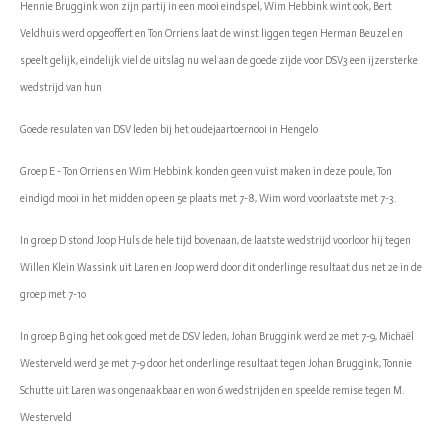
Hennie Bruggink won zijn partij in een mooi eindspel, Wim Hebbink wint ook, Bert
Veldhuis werd opgeoffert en Ton Orriens laat de winst liggen tegen Herman Beuzel en
speelt gelijk, eindelijk viel de uitslag nu wel aan de goede zijde voor DSV3 een ijzersterke
wedstrijd van hun
Goede resulaten van DSV leden bij het oudejaartoernooi in Hengelo
Groep E - Ton Orriens en Wim Hebbink konden geen vuist maken in deze poule, Ton
eindigd mooi in het midden op een 5e plaats met 7-8, Wim word voorlaatste met 7-3.
In groep D stond Joop Huls de hele tijd bovenaan, de laatste wedstrijd voorloor hij tegen
Willen Klein Wassink uit Laren en Joop werd door dit onderlinge resultaat dus net 2e in de
groep met 7-10
In groep B ging het ook goed met de DSV leden, Johan Bruggink werd 2e met 7-9, Michaël
Westerveld werd 3e met 7-9 door het onderlinge resultaat tegen Johan Bruggink, Tonnie
Schutte uit Laren was ongenaakbaar en won 6 wedstrijden en speelde remise tegen M.
Westerveld