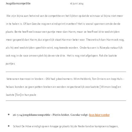
Jeugddamcompetitie
16 juni 2014
We zijn bijna aan het eind van de competitie en het lijkt er op dat de winnaar al bijna niet meer
in te halen is. Of kan Goeske nog een eindsprint inzetten? Het is vooral spannen om de derde
plaats: Bente heeft weliswaar een puntje meer dan Harm, maar ze heeft wel drie wedstrijden
meer gespeeld dan Harm, dus eigenlijk staat Harm er beter voor. Theoretisch kan Harm ook nog,
als hij veel wedstrijden speelt én wint, nog tweede worden. Ondertussen is Rüveyda natuurlijk
ook nog in de race om een plek bij de eerste drie. Het is nog niet afgelopen. Pak die laatste
puntjes
Veteranen toernooi in Vorden - DSV had 3 deelnemers: Wim Hebbink, Ton Orriens en Joop Huls -
helaas konden ze geen potten breken en werden respectievelijk voorlaatste [ Wim en Joop] en
laatste [Ton]in hun poule
26-5-14 jeugddamcompetitie - Piet is leider, Goeske volgt -
lees hier verder
School De Höve eindigt op een knappe 5e plaats bij de Nederlandse kampioenschappen,