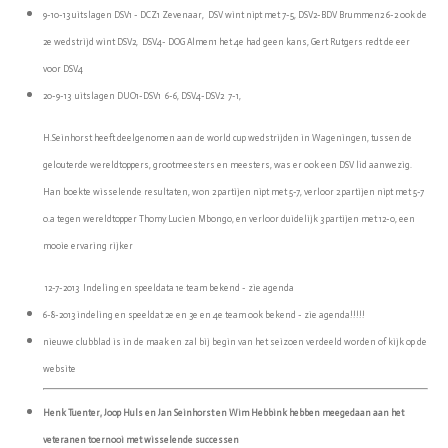
9-10-13 uitslagen DSV1 - DCZ1 Zevenaar, DSV wint nipt met 7-5, DSV2-BDV Brummen2 6-2 ook de
2e wedstrijd wint DSV2, DSV4- DOG Almen1 het 4e had geen kans, Gert Rutgers redt de eer
voor DSV4
20-9-13 uitslagen DUO1-DSV1 6-6, DSV4-DSV2 7-1,
H.Seinhorst heeft deelgenomen aan de world cup wedstrijden in Wageningen, tussen de
gelouterde wereldtoppers, grootmeesters en meesters, was er ook een DSV lid aanwezig.
Han boekte wisselende resultaten, won 2 partijen nipt met 5-7, verloor 2 partijen nipt met 5-7
o.a tegen wereldtopper Thomy Lucien Mbongo, en verloor duidelijk 3 partijen met 12-0, een
mooie ervaring rijker
12-7-2013 Indeling en speeldata 1e team bekend - zie agenda
6-8-2013 indeling en speeldat 2e en 3e en 4e team ook bekend - zie agenda!!!!!
nieuwe clubblad is in de maak en zal bij begin van het seizoen verdeeld worden of kijk op de
website
Henk Tuenter, Joop Huls en Jan Seinhorst en Wim Hebbink hebben meegedaan aan het
veteranen toernooi met wisselende successen