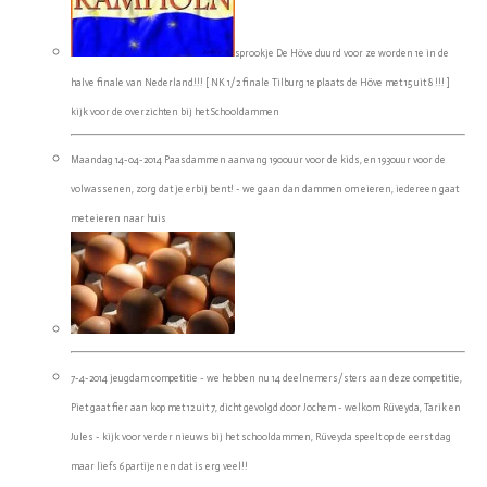
sprookje De Höve duurd voor ze worden 1e in de
halve finale van Nederland!!! [ NK 1/2 finale Tilburg 1e plaats de Höve met 15 uit 8 !!! ]
kijk voor de overzichten bij het Schooldammen
Maandag 14-04-2014 Paasdammen aanvang 1900uur voor de kids, en 1930uur voor de
volwassenen, zorg dat je erbij bent! - we gaan dan dammen om eieren, iedereen gaat
met eieren naar huis
7-4-2014 jeugdam competitie - we hebben nu 14 deelnemers/sters aan deze competitie,
Piet gaat fier aan kop met 12 uit 7, dicht gevolgd door Jochem - welkom Rüveyda, Tarik en
Jules - kijk voor verder nieuws bij het schooldammen, Rüveyda speelt op de eerst dag
maar liefs 6 partijen en dat is erg veel!!