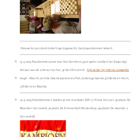
Nieuwe tussenstand onderlinge bijgewerkt, stand paasdammen bekent
15-4-2014 Paasdammen prooi voor Han Seinhorst, gast speler Lambert Jan Koops legt
het vuur aan de schenen bij Han, 3e Gert Wisselink -
kijk verder bij interne competitie
Jeugd - Maurits wint de meeste paaseieren,Piet, Jochem,4e Goeske 5/6 Bente en Harm,
7/8 Sterre en Maartje
14-4-2014 Schooldammers boeken prima resultaten [NK 1/2 finale Huissen 5e plaats De
Meander1 Varsseveld, 7e plaats De Knienenbult Westendorp, 14e plaats De meander 2
Varsseveld]