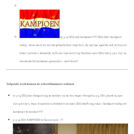
25-3-14 DSV2 ook kampioen!!!!! DSV2 had 1 bordpunt
nodig - deze werd als eerste gehaald door Joop Huls, de overige speelde ook remise en
Johan Lammers behaalde zelfs een overwinning hierdoor won DSV2 met 5-3 en zijn ze
overduidelijk kampioen geworden - well done!!
Volgende week komen de schooldammers oefenen
17-3-14 DSV3 kan hooguit nog 2e worden na verlies tegen Hengelo2 3-5, DSV 3 komt nu aan
zijn grenzen, maar draaid een uitstekent seizoen.DSV2 heeft nog maar 1 bordpunt nodig om
kampioen te worden!!!!!
5-3-14 DSV1 KAMPIOEN 1e klasse oost - !!!