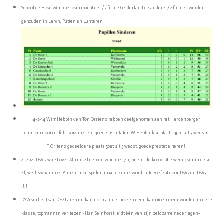
School de Höve wint met overmacht de 1/2 finale Gelderland de andere 1/2 finales werden
gehouden in Laren, Putten en Lunteren
4-2-14 Wim Hebbink en Ton Orriens hebben deelgenomen aan het Hardenberger
damtoernooi op 1feb -2014 met erg goede resultaten W.Hebbink 2e plaats 4pnt uit 3 wedstr.
T.Orriens gedeelde 1e plaats 5pnt uit 3 wedst. goede prestatie heren!!
4-2-14 DSV 2 walst over Almen 2 heen en wint met 7-1, neemt de koppositie weer over in de 2e
kl, welliswaar moet Almen 1 nog spelen maar de druk wordt uitgeoefent door DSV2 en DSV3
!!!!
DSV1 verliest van DEZLaren en kan normaal gesproken geen kampioen meer worden in de 1e
klasse, topmannen verliezen -Han Seinhorst leidt één van zijn zeldzame nederlagen-