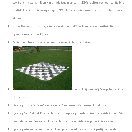
voortreffelijk spel van Rien Harkink de tegenstander!!! , DSV4 heeft er weer een puntje bij en
heeft de laatste plaats overgedragen, DSV3 blijft maar winnen en staan nu aan kop in de 2e
klasse
31-1-14 Morgen 1-2-2014 1/2 finale van Gelderland Schooldammen te buurthuis Sinderen
13.15uur aanvang komt kijken
Gezien door henk Koskamp ergens onderweg tijdens het fietsen
dambord bij boerderij t'Kempske, de stand
lijkt nergens na
16-1-2014 Instructie video "leren dammen" toegevoegd zie dam rondom dinxperlo
15-1-2014 Dam Rubriek Rondom Dinxperlo toegevoegd zie de pagina omtrent de inhoud, DSV
levert de damrubriek aan en Rondom Dinxperlo plaatst deze regelmatig in de krant
13-1-2014 nieuwe damreporter is uit jaargang 12 1e editie 2014 kijk bij partij fragmenten