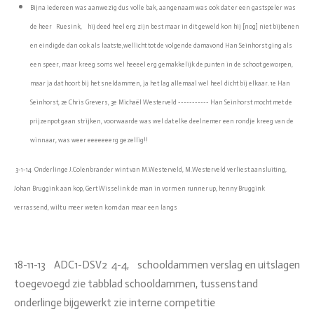
Bijna iedereen was aanwezig dus volle bak, aangenaam was ook dat er een gastspeler was
de heer Ruesink, hij deed heel erg zijn best maar in dit geweld kon hij [nog] niet bijbenen
en eindigde dan ook als laatste,wellicht tot de volgende damavond Han Seinhorst ging als
een speer, maar kreeg soms wel heeeel erg gemakkelijk de punten in de schoot geworpen,
maar ja dat hoort bij het sneldammen, ja het lag allemaal wel heel dicht bij elkaar. 1e Han
Seinhorst, 2e Chris Grevers, 3e Michaël Westerveld ----------- Han Seinhorst mocht met de
prijzenpot gaan strijken, voorwaarde was wel dat elke deelnemer een rondje kreeg van de
winnaar, was weer eeeeeeerg gezellig!!
3-1-14 Onderlinge J.Colenbrander wint van M.Westerveld, M.Westerveld verliest aansluiting,
Johan Bruggink aan kop, Gert Wisselink de man in vorm en runner up, henny Bruggink
verrassend, wilt u meer weten kom dan maar een langs
18-11-13 ADC1-DSV2 4-4, schooldammen verslag en uitslagen
toegevoegd zie tabblad schooldammen, tussenstand
onderlinge bijgewerkt zie interne competitie