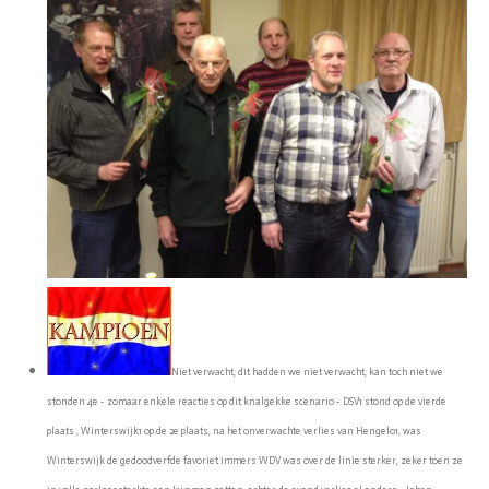
Niet verwacht, dit hadden we niet verwacht, kan toch niet we
stonden 4e - zomaar enkele reacties op dit knalgekke scenario - DSV1 stond op de vierde
plaats , Winterswijk1 op de 2e plaats, na het onverwachte verlies van Hengelo1, was
Winterswijk de gedoodverfde favoriet immers WDV was over de linie sterker, zeker toen ze