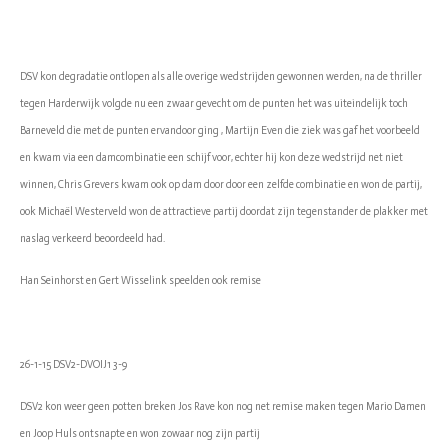
DSV kon degradatie ontlopen als alle overige wedstrijden gewonnen werden, na de thriller
tegen Harderwijk volgde nu een zwaar gevecht om de punten het was uiteindelijk toch
Barneveld die met de punten ervandoor ging , Martijn Even die ziek was gaf het voorbeeld
en kwam via een damcombinatie een schijf voor, echter hij kon deze wedstrijd net niet
winnen, Chris Grevers kwam ook op dam door door een zelfde combinatie en won de partij,
ook Michaël Westerveld won de attractieve partij doordat zijn tegenstander de plakker met
naslag verkeerd beoordeeld had.
Han Seinhorst en Gert Wisselink speelden ook remise
26-1-15 DSV2-DVOIJ1 3-9
DSV2 kon weer geen potten breken Jos Rave kon nog net remise maken tegen Mario Damen
en Joop Huls ontsnapte en won zowaar nog zijn partij