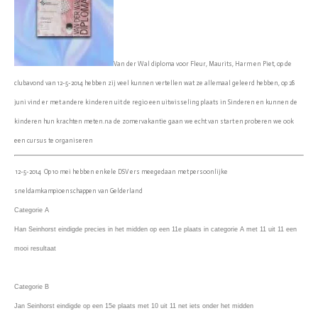
Van der Wal diploma voor Fleur, Maurits, Harm en Piet, op de
clubavond van 12-5-2014 hebben zij veel kunnen vertellen wat ze allemaal geleerd hebben, op 28
juni vind er met andere kinderen uit de regio een uitwisseling plaats in Sinderen en kunnen de
kinderen hun krachten meten.na de zomervakantie gaan we echt van start en proberen we ook
een cursus te organiseren
12-5-2014 Op 10 mei hebben enkele DSV ers meegedaan met persoonlijke
sneldamkampioenschappen van Gelderland
Categorie A
Han Seinhorst eindigde precies in het midden op een 11e plaats in categorie A met 11 uit 11 een
mooi resultaat
Categorie B
Jan Seinhorst eindigde op een 15e plaats met 10 uit 11 net iets onder het midden