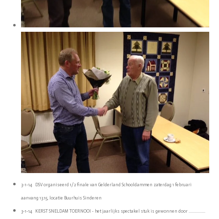
3-1-14 DSV organiseerd 1/2 finale van Gelderland Schooldammen zaterdag 1 februari
aanvang 13.15, locatie Buurhuis Sinderen
3-1-14 KERST SNELDAM TOERNOOI - het jaarlijks spectakel stuk is gewonnen door .................