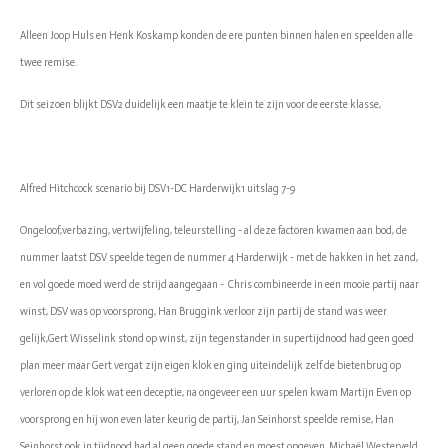
Alleen Joop Huls en Henk Koskamp konden de ere punten binnen halen en speelden alle
twee remise.
Dit seizoen blijkt DSV2 duidelijk een maatje te klein te zijn voor de eerste klasse,
Alfred Hitchcock scenario bij DSV1-DC Harderwijk1 uitslag 7-9
Ongeloof,verbazing, vertwijfeling, teleurstelling - al deze factoren kwamen aan bod, de
nummer laatst DSV speelde tegen de nummer 4 Harderwijk - met de hakken in het zand,
en vol goede moed werd de strijd aangegaan - Chris combineerde in een mooie partij naar
winst, DSV was op voorsprong, Han Bruggink verloor zijn partij de stand was weer
gelijk,Gert Wisselink stond op winst, zijn tegenstander in supertijdnood had geen goed
plan meer maar Gert vergat zijn eigen klok en ging uiteindelijk zelf de bietenbrug op
verloren op de klok wat een deceptie, na ongeveer een uur spelen kwam Martijn Even op
voorsprong en hij won even later keurig de partij, Jan Seinhorst speelde remise, Han
Seinhorst ook in tijdnood had al geen goede stand en moest opgeven, Michaël Westerveld