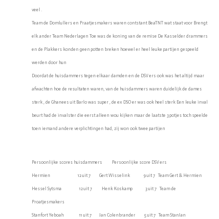
veel .
Team de Domlullers en Praatjesmakers waren contstant BeaTNT wat staat voor Brengt
elk ander Team Nederlagen Toe was de koning van de remise De Kasselder drammers
en de Plakkers konden geen potten breken hoewel er heel leuke partijen gespeeld
werden door hun
Doordat de huisdammers tegen elkaar damden en de DSV ers ook was het altijd maar
afwachten hoe de resultaten waren, van de huisdammers waren duidelijk de dames
sterk , de Ghanees uit Barlo was super , de ex DSO er was ook heel sterk Een leuke inval
beurt had de invalster die eerst alleen wou kijken maar de laatste 3 potjes toch speelde
toen iemand andere verplichtingen had, zij won ook twee partijen
Persoonlijke scores huisdammers Persoonlijke score DSV ers
Hermien 12 uit 7 Gert Wisselink 9 uit 7 Team Gert & Hermien
Hessel Sytsma 12 uit 7 Henk Koskamp 3 uit 7 Team de
Proatjesmakers
Stanfort Yeboah 11 uit 7 Jan Colenbrander 5 uit 7 Team StanJan