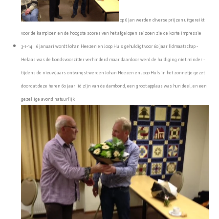
op 6 jan werden diverse prijzen uitgereikt
voor de kampioen en de hoogste scores van het afgelopen seizoen zie de korte impressie
3-1-14 6 januari wordt Johan Heezen en Joop Huls gehuldigt voor 60 jaar lidmaatschap -
Helaas was de bondsvoorzitter verhinderd maar daardoor werd de huldiging niet minder -
tijdens de nieuwjaars ontvangst werden Johan Heezen en Joop Huls in het zonnetje gezet
doordat deze heren 60 jaar lid zijn van de dambond, een groot applaus was hun deel, en een
gezellige avond natuurlijk