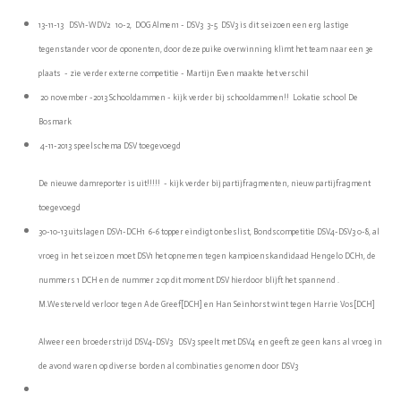
13-11-13 DSV1-WDV2 10-2, DOG Almen1 - DSV3 3-5 DSV3 is dit seizoen een erg lastige
tegenstander voor de oponenten, door deze puike overwinning klimt het team naar een 3e
plaats - zie verder externe competitie - Martijn Even maakte het verschil
20 november -2013 Schooldammen - kijk verder bij schooldammen!! Lokatie school De
Bosmark
4-11-2013 speelschema DSV toegevoegd
De nieuwe damreporter is uit!!!!! - kijk verder bij partijfragmenten, nieuw partijfragment
toegevoegd
30-10-13 uitslagen DSV1-DCH1 6-6 topper eindigt onbeslist, Bondscompetitie DSV4-DSV3 0-8, al
vroeg in het seizoen moet DSV1 het opnemen tegen kampioenskandidaad Hengelo DCH1, de
nummers 1 DCH en de nummer 2 op dit moment DSV hierdoor blijft het spannend .
M.Westerveld verloor tegen A de Greef[DCH] en Han Seinhorst wint tegen Harrie Vos[DCH]
Alweer een broederstrijd DSV4-DSV3 DSV3 speelt met DSV4 en geeft ze geen kans al vroeg in
de avond waren op diverse borden al combinaties genomen door DSV3