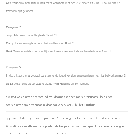
Gert Wisselink had denk ik iets meer verwacht met een 20e plaats en 7 uit 11 zal hij niet zo
tevreden zijn geweest
Categorie C
Joop Huls, een mooie 8e plaats 12 uit 11
Martijn Even, eindigde mooi in het midden met 11 uit 11
Henk Tuenter strijde voor wat hij waard was maar eindigde toch onderin met 8 uit 11
Categorie D
In deze klasse met vooraal aanstormende jeugd konden onze senioren het niet bolwerken met 3
uit 12 gezamelijk op de laatste plaats Wim Hebbink en Ton Orriëns
8-5-2014 we dammen nog tot eind mei, daarna gaan een paar enthiousaste leden nog
door dammen op de maandag middag aanvang 14.00uur bij het Buurthuis
5-5-2014 - Onderlinge enorm spannend!!! Han Bruggink, Han Seinhorst, Chris Grevers en Gert
Wisselink staan allemaal op 29 punten, de kampioen zal worden bepaald door de andere nog te