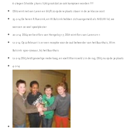
6-2 tegen Silvolde 3 kans lijkt groot dat ze ook kampioen worden !!!!
DSV2 wint net van Laren en blijft zo op de 1e plaats staan in de 2e klasse oost
25-2-14 De heren R.Ruesink, en W.Bulsink hebben zich aangemeld als NIEUW lid, we
wensen ze veel speelplezier
20-2-14 DSV4 verliest fors van Hengelo3 1-7, DSV1 wint fors van Laren2 11-1
12-2-14 Op 22 februari is er een receptie voor de oud beheerder van het Buurthuis, Wim
Bulsink 1500-1700uur, bij het Buurthuis
12-2-14 DSV3 leidt gevoelige nederlaag, en voelt Warnsveld 2 in de rug, DSV3 nu op de 3e plaats
4-2-14