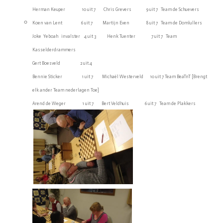
Herman Keuper 10 uit 7 Chris Grevers 9 uit 7 Team de Schuevers
Koen van Lent 6 uit 7 Martijn Even 8 uit 7 Team de Domlullers
Joke Yeboah invalster 4 uit 3 Henk Tuenter 7 uit 7 Team
Kasselderdrammers
Gert Boesveld 2 uit 4
Bennie Sticker 1 uit 7 Michaël Westerveld 10 uit 7 Team BeaTnT [Brengt
elk ander Team nederlagen Toe]
Arend de Weger 1 uit 7 Bert Veldhuis 6 uit 7 Team de Plakkers