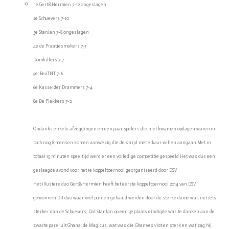
1e Gert&Hermien 7-12 ongeslagen
2e Schuevers 7-10
3e StanJan 7-8 ongeslagen
4e de Praatjesmakers 7-7
Domlullers 7-7
5e BeaTNT 7-6
6e Kasselder Drammers 7-4
8e De Plakkers 7-2
Ondanks enkele afzeggingen en een paar spelers die niet kwamen opdagen waren er
toch nog 8 mensen komen aanwezig die de strijd met elkaar willen aangaan Met in
totaal 15 minuten speeltijd werd er een volledige competitie gespeeld Het was dus een
geslaagde avond voor het 1e koppeltoernooi georganiseerd door DSV
Het illustere duo Gert&Hermien heeft het eerste koppeltoernooi 2014 van DSV
gewonnen Dit duo waar veel punten gehaald werden door de sterke dame was net iets
sterker dan de Schuevers, Dat StanJan op een 3e plaats eindigde was te danken aan de
zwarte parel uit Ghana, de Magicus, wat was die Ghanees vlot en sterk en wat zag hij