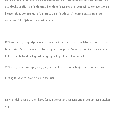
stond ook gunstig maar in de verschillende varianten was net geen winst te vinden, Johan
Heezen stond ook zeer gunstig maar ook hier liep de partij net remise........aaaaah wat
waren we dichtbij de eerste winst jammer.
DSV word 2e bij de sportpromotie prijs van de Gemeente Oude IJsselstreek - in een overvol
Buurthuis te Sinderen was de uitreiking van deze prijs, DSV was genomineerd maar kon
het net niet bolwerken tegen de jeugdige volleyballers uit Varsseveld,
VCV kreeg 1000euro als prijs, wij gingen er met de eer en een bosje bloemen aan de haal
uitslag 1e- VCV, 2e DSV, 3e Niek Peppelman
DSV3 eindelijk van de hatelijke 0 af,en wint verassend van DEZLaren3 de nummer 3 uitslag
5-3