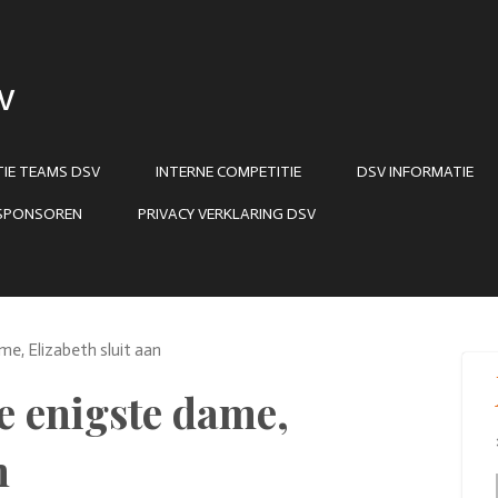
V
IE TEAMS DSV
INTERNE COMPETITIE
DSV INFORMATIE
SPONSOREN
PRIVACY VERKLARING DSV
me, Elizabeth sluit aan
de enigste dame,
n