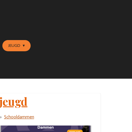
JEUGD
jeugd
Schooldammen