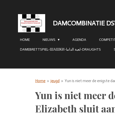
Ga
direct
naar
DAMCOMBINATIE DS
de
hoofdinhoud
HOME
NIEUWS
AGENDA
COMPETIT
DAMEBRETTSPIEL-ШАШКИ-لعبة الداما-DRAUGHTS
Home
»
jeugd
»
Yun is niet meer de enigste da
Yun is niet meer 
Elizabeth sluit aa