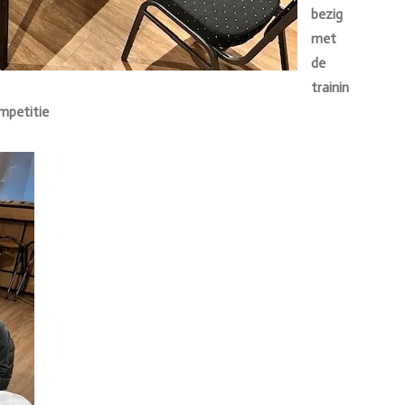
bezig
met
de
trainin
mpetitie