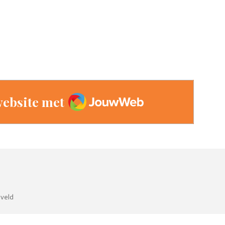
JouwWeb
ebsite met
eveld